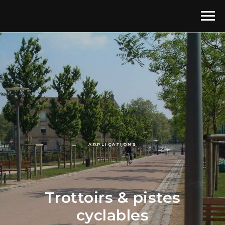
APPLICATIONS
Trottoirs & pistes
cyclables