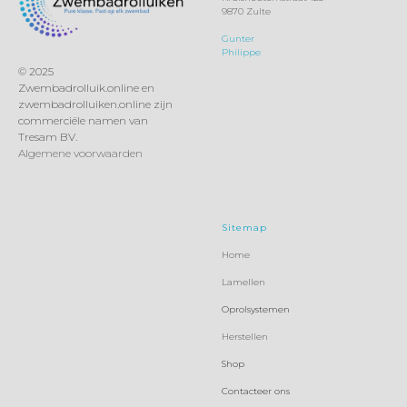
9870 Zulte
Gunter
Philippe
© 2025
Zwembadrolluik.online en
zwembadrolluiken.online zijn
commerciële namen van
Tresam BV.
Algemene voorwaarden
Sitemap
Home
Lamellen
Oprolsystemen
Herstellen
Shop
Contacteer ons