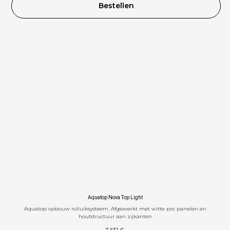
Bestellen
STE
Aquatop Nova Top Light
Aquatop opbouw rolluiksysteem. Afgewerkt met witte pvc panelen en
houtstructuur aan zijkanten
7 532
€