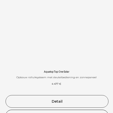
P
Aquatop Top One Solar
Opbouw rolluiksysteem met sleutelbediening en zonnepaneel
4 477
€
Detail