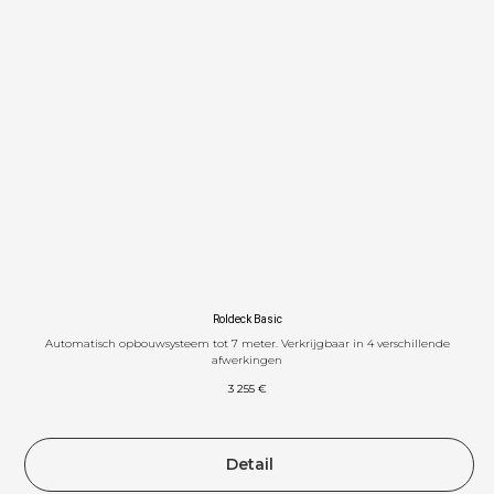
E
Roldeck Basic
Automatisch opbouwsysteem tot 7 meter. Verkrijgbaar in 4 verschillende
afwerkingen
3 255
€
Detail