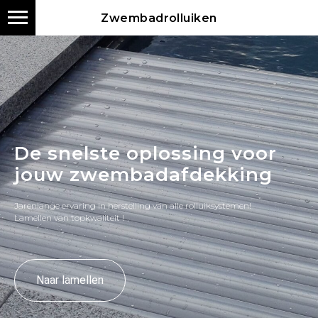
Zwembadrolluiken
De snelste oplossing voor
jouw zwembadafdekking
Jarenlange ervaring in herstelling van alle rolluiksystemen!
Lamellen van topkwaliteit !
Naar lamellen