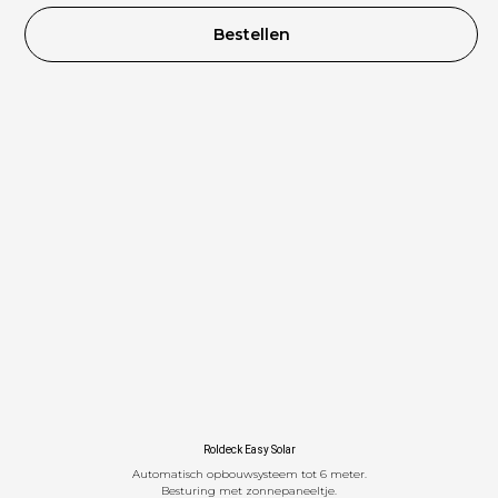
Bestellen
ELL
Roldeck Easy Solar
Automatisch opbouwsysteem tot 6 meter.
Besturing met zonnepaneeltje.