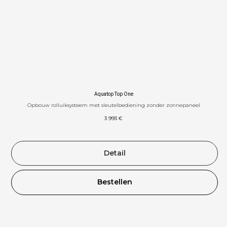
Aquatop Top One
Opbouw rolluiksysteem met sleutelbediening zonder zonnepaneel
3 993
€
Detail
Bestellen