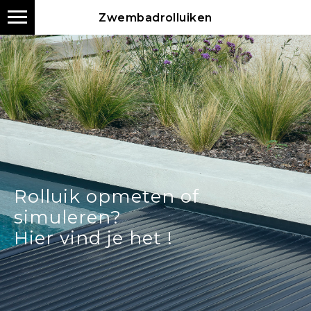
Zwembadrolluiken
Rolluik opmeten of
simuleren?
Hier vind je het !