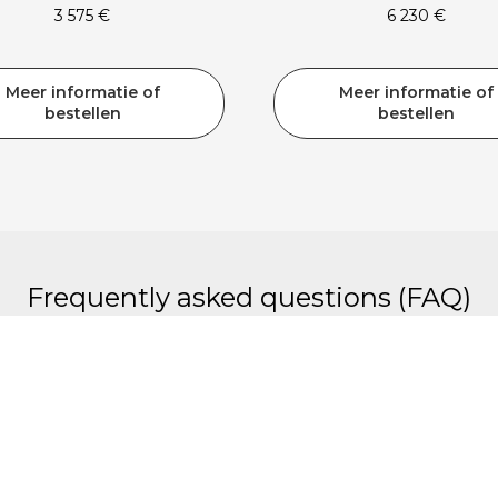
3 575
€
6 230
€
Meer informatie of
Meer informatie of
bestellen
bestellen
Frequently asked questions (FAQ)
il tussen PVC- en polycarbonaat (PC) lamellen?