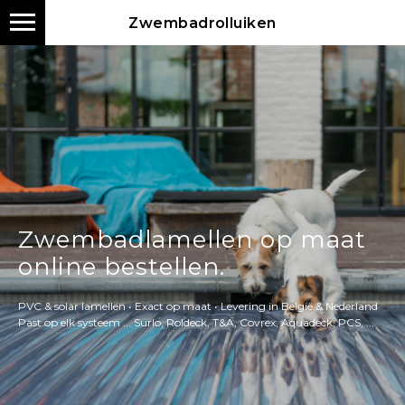
Zwembadrolluiken
Zwembadlamellen op maat
online bestellen.
PVC & solar lamellen • Exact op maat • Levering in België & Nederland
Past op elk systeem ... Surlo, Roldeck, T&A, Covrex, Aquadeck, PCS, ...