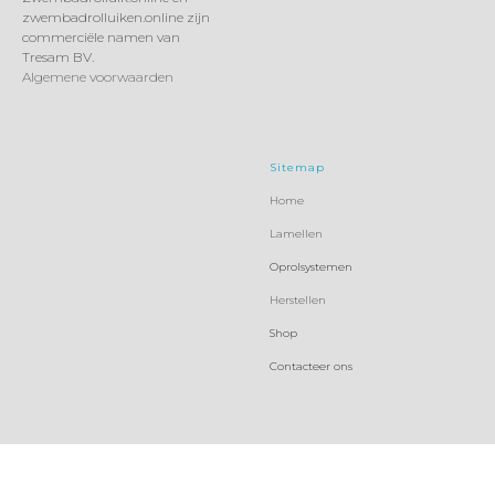
zwembadrolluiken.online zijn
commerciële namen van
Tresam BV.
Algemene voorwaarden
Sitemap
Home
Lamellen
Oprolsystemen
Herstellen
Shop
Contacteer ons