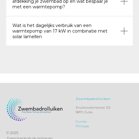
afdekking je zwembad op en wat bespaar je
met een warmtepomp?
Wat is het dagelijks verbruik van een
warmtepomp van 17 kW in combinatie met
solar lamellen
Zwembadrolluiken
Kruishoutemstraat 125
CT
9870 Zulte
Gunter
Philippe
© 2025
Zwembadrolluik.online en