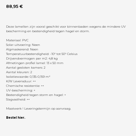
88,95
€
Deze lamellen zijn vooral geschikt voor binnenbaden wegens de mindere UV
bescherming en bestendigheid tegen hagel en storm.
Materiaal: PVC
Solar-uitvoering: Neen
Algmaskerend: Neen
Temperatuurbestendigheid: -10° tot 50° Celsius
Drijvendvermogen per m2: 4,8 kg
Afmetingen profiel lamel: 13 x 50 mm
Aantal gesloten kamers: 2
Aantal kleuren: 2
Isolatiewaarde: 0,135-0,159 m²
K/W Levensduur: ++
Chemische resistentie: ++
UV-bescherming: +
Bestendigheid tegen storm en hagel: +
Slagvastheid: ++
Maatwerk ! Leveringstermijn op aanvraag.
Bestel hier.