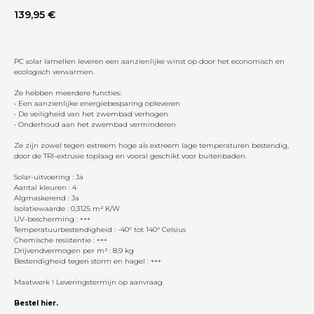
139,95
€
PC solar lamellen leveren een aanzienlijke winst op door het economisch en
ecologisch verwarmen.
Ze hebben meerdere functies:
• Een aanzienlijke energiebesparing opleveren
• De veiligheid van het zwembad verhogen
• Onderhoud aan het zwembad verminderen
Ze zijn zowel tegen extreem hoge als extreem lage temperaturen bestendig,
door de TRI-extrusie toplaag en vooral geschikt voor buitenbaden.
Solar-uitvoering : Ja
Aantal kleuren : 4
Algmaskerend : Ja
Isolatiewaarde : 0,3125 m² K/W
UV-bescherming : +++
Temperatuurbestendigheid : -40° tot 140° Celsius
Chemische resistentie : +++
Drijvendvermogen per m² : 8,9 kg
Bestendigheid tegen storm en hagel : +++
Maatwerk ! Leveringstermijn op aanvraag.
Bestel hier.