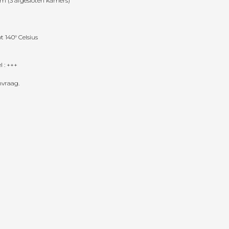
mm (3 afgesloten kamers)
 140° Celsius
 : +++
nvraag.