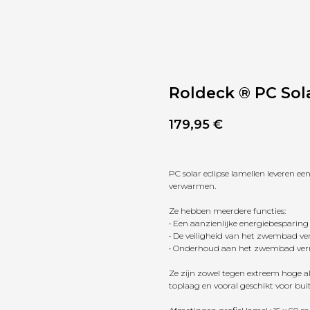
Roldeck ® PC Sola
179,95
€
PC solar eclipse lamellen leveren e
verwarmen.
Ze hebben meerdere functies:
• Een aanzienlijke energiebesparing
• De veiligheid van het zwembad v
• Onderhoud aan het zwembad ve
Ze zijn zowel tegen extreem hoge a
toplaag en vooral geschikt voor bu