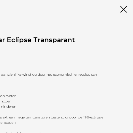
r Eclipse Transparant
en aanzienlijke winst op door het economisch en ecologisch
 opleveren
erhogen
rminderen
ls extreem lage temperaturen bestendig, door de TRI-extrusie
itenbaden.