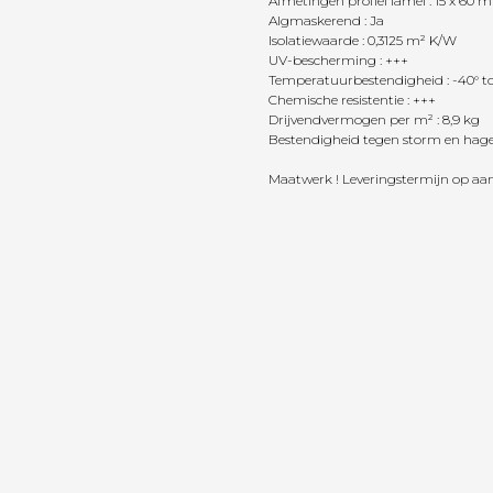
Afmetingen profiel lamel : 15 x 60 
Algmaskerend : Ja
Isolatiewaarde : 0,3125 m² K/W
UV-bescherming : +++
Temperatuurbestendigheid : -40° tot
Chemische resistentie : +++
Drijvendvermogen per m² : 8,9 kg
Bestendigheid tegen storm en hagel
Maatwerk ! Leveringstermijn op aa