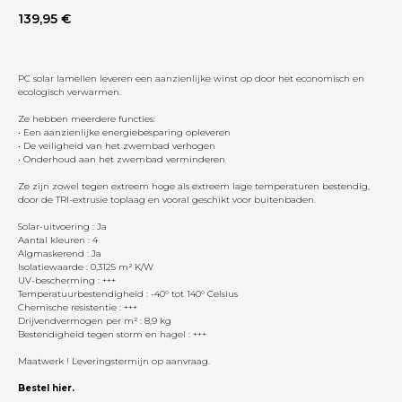
139,95
€
PC solar lamellen leveren een aanzienlijke winst op door het economisch en
ecologisch verwarmen.
Ze hebben meerdere functies:
• Een aanzienlijke energiebesparing opleveren
• De veiligheid van het zwembad verhogen
• Onderhoud aan het zwembad verminderen
Ze zijn zowel tegen extreem hoge als extreem lage temperaturen bestendig,
door de TRI-extrusie toplaag en vooral geschikt voor buitenbaden.
Solar-uitvoering : Ja
Aantal kleuren : 4
Algmaskerend : Ja
Isolatiewaarde : 0,3125 m² K/W
UV-bescherming : +++
Temperatuurbestendigheid : -40° tot 140° Celsius
Chemische resistentie : +++
Drijvendvermogen per m² : 8,9 kg
Bestendigheid tegen storm en hagel : +++
Maatwerk ! Leveringstermijn op aanvraag.
Bestel hier.