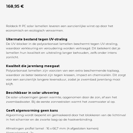
168,95
€
Roldeck ® PC solar lamellen leveren een aanzienlijke winst op door het
economisch en ecologisch verwarmen.
Uitermate bestand tegen UV-straling
De UV-blocker in de polycarbonaat lamellen beschermt tegen UV-straling,
waardoor verkleuring en veroudering worden vertraagd. Dit betekent dat je
lamellen hun kwaliteit en uitstraling langer behouden, zelfs onder intens
zonlicht.
Kwaliteit die jarenlang meegaat
Polycarbonaat lamellen zijn voorzien van een extra beschermende toplaag,
waardoor ze beter bestand zijn tegen krassen, impact en chemicaliën. Dit zorgt
voor een aanzienlijk langere levensduur, zodat je zwembad jarenlang mooi
blijft.
Beschikbaar in solar uitvoering
De solar-uitvoeringen geven warmte, opgenomen door de zon, af aan het
zwembadwater. Bij de eerste zonnestralen warmt het zwemwater al op.
Geeft algenvorming geen kans
Algvorming wordt beperkt en gemaskeerd door het blokkeren van de lichtinval
in het scharnier en de zwarte laag op de haakverbinding.
Afmetingen profiel lamel : 16 x 66,7 mm (4 afgesloten kamers)
Algmaskerend : Ja